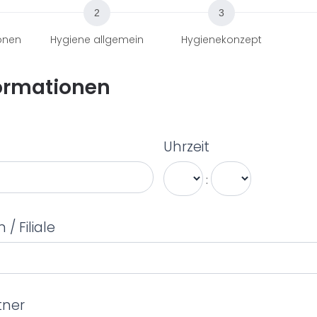
onen
Hygiene allgemein
Hygienekonzept
ormationen
Uhrzeit
:
 Filiale
tner