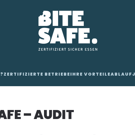
E?
ZERTIFIZIERTE BETRIEBE
IHRE VORTEILE
ABLAUF
AFE – AUDIT
ng