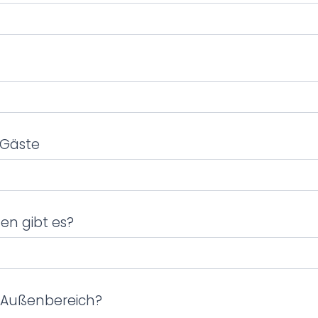
r Gäste
gen gibt es?
n Außenbereich?